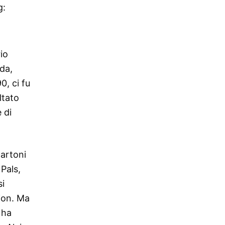
g:
io
ada,
0, ci fu
ltato
 di
cartoni
Pals,
si
ion. Ma
 ha