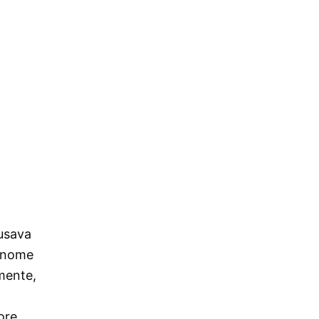
 usava
l nome
amente,
iore