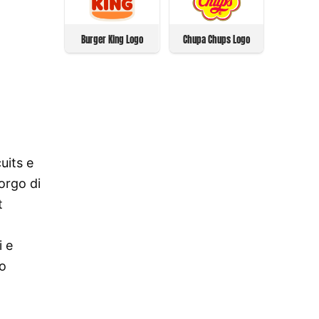
Burger King Logo
Chupa Chups Logo
uits e
orgo di
t
i e
no