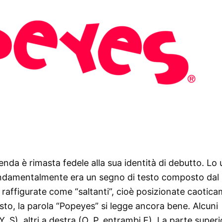
enda è rimasta fedele alla sua identità di debutto. Lo
Fondamentalmente era un segno di testo composto da
no raffigurate come “saltanti”, cioè posizionate caotic
o, la parola “Popeyes” si legge ancora bene. Alcuni
 Y, S), altri a destra (O, P, entrambi E). La parte super