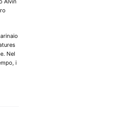
o Alvin
oro
arinaio
atures
e. Nel
empo, i