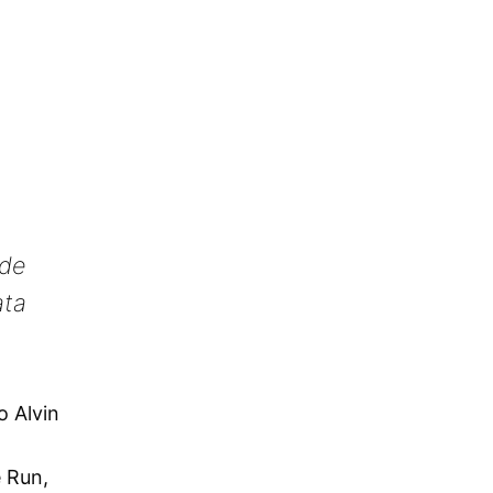
ede
ata
o Alvin
e Run,