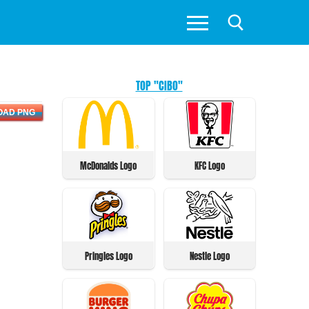
TOP "CIBO"
OAD PNG
McDonalds Logo
KFC Logo
Pringles Logo
Nestle Logo