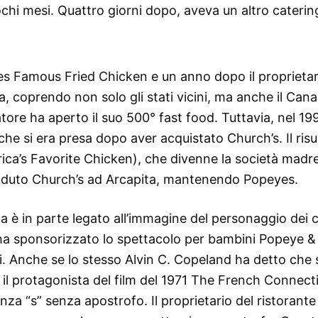
chi mesi. Quattro giorni dopo, aveva un altro caterin
yes Famous Fried Chicken e un anno dopo il proprietar
na, coprendo non solo gli stati vicini, ma anche il Can
atore ha aperto il suo 500° fast food. Tuttavia, nel 199
 che si era presa dopo aver acquistato Church’s. Il risu
ica’s Favorite Chicken), che divenne la società madre
enduto Church’s ad Arcapita, mantenendo Popeyes.
è in parte legato all’immagine del personaggio dei 
 ha sponsorizzato lo spettacolo per bambini Popeye & 
ti. Anche se lo stesso Alvin C. Copeland ha detto che 
 il protagonista del film del 1971 The French Connect
enza “s” senza apostrofo. Il proprietario del ristorante