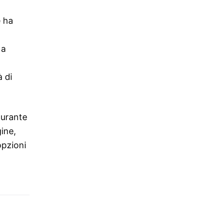
e ha
 a
à di
Durante
ine,
opzioni