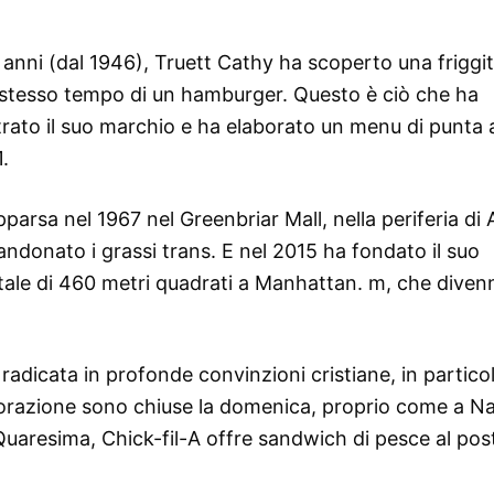
 anni (dal 1946), Truett Cathy ha scoperto una friggit
o stesso tempo di un hamburger. Questo è ciò che ha
trato il suo marchio e ha elaborato un menu di punta 
1.
pparsa nel 1967 nel Greenbriar Mall, nella periferia di 
donato i grassi trans. E nel 2015 ha fondato il suo
otale di 460 metri quadrati a Manhattan. m, che divenn
è radicata in profonde convinzioni cristiane, in partico
istorazione sono chiuse la domenica, proprio come a Na
uaresima, Chick-fil-A offre sandwich di pesce al post