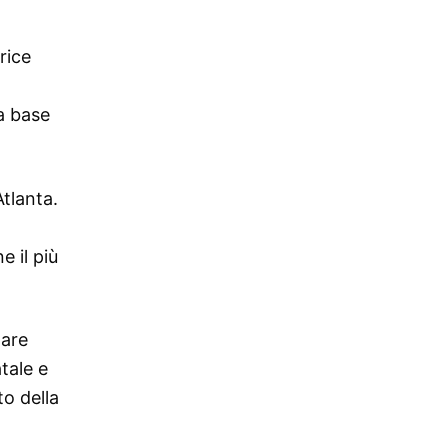
rice
a base
Atlanta.
e il più
lare
tale e
o della