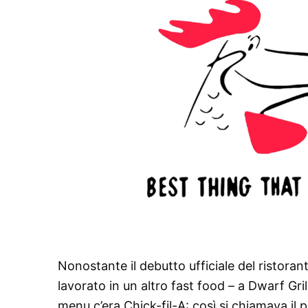
Nonostante il debutto ufficiale del ristorant
lavorato in un altro fast food – a Dwarf Gril
menu c’era Chick-fil-A: così si chiamava il p