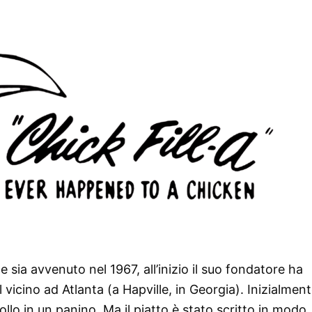
e sia avvenuto nel 1967, all’inizio il suo fondatore ha
l vicino ad Atlanta (a Hapville, in Georgia). Inizialment
ollo in un panino. Ma il piatto è stato scritto in modo