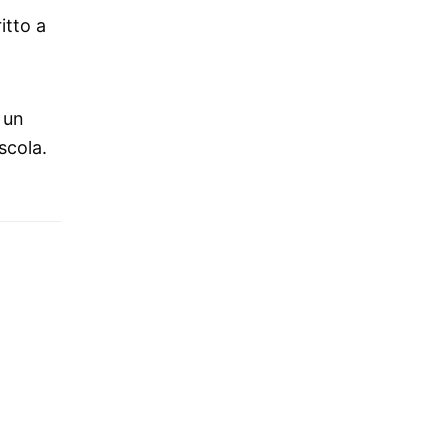
itto a
n un
scola.