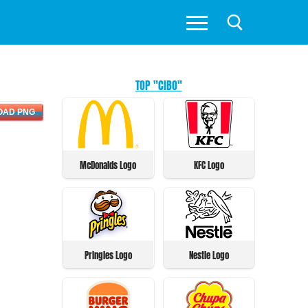
TOP "CIBO"
OAD PNG
McDonalds Logo
KFC Logo
Pringles Logo
Nestle Logo