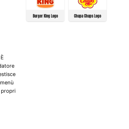
Burger King Logo
Chupa Chups Logo
 È
ndatore
estisce
l menù
 propri