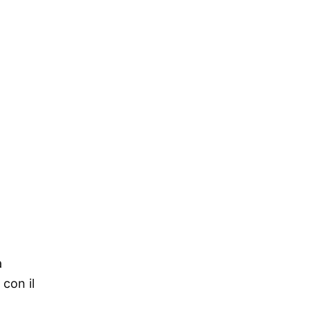
a
con il