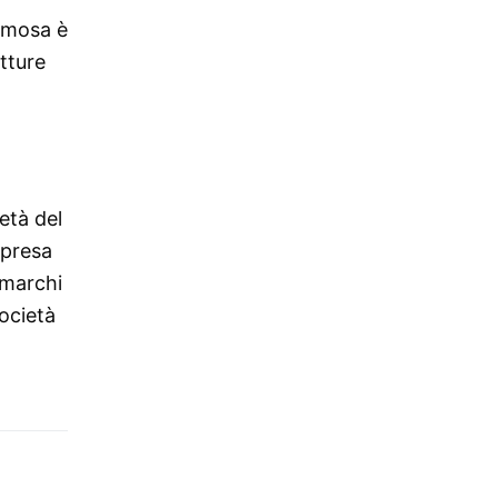
famosa è
etture
età del
mpresa
 marchi
società