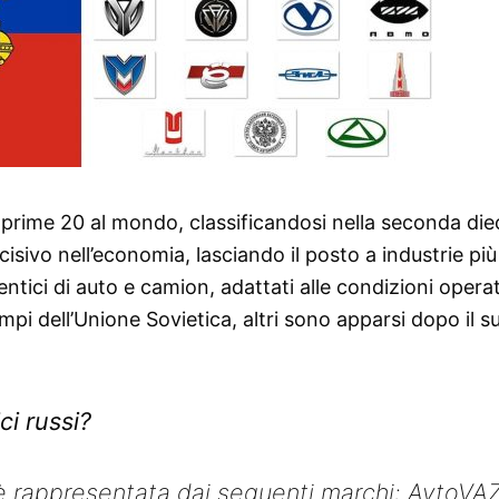
le prime 20 al mondo, classificandosi nella seconda diec
cisivo nell’economia, lasciando il posto a industrie più
entici di auto e camion, adattati alle condizioni opera
mpi dell’Unione Sovietica, altri sono apparsi dopo il s
ci russi?
 è rappresentata dai seguenti marchi: AvtoVAZ