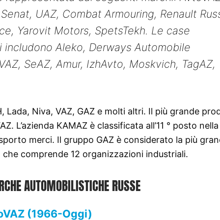
Senat, UAZ, Combat Armouring, Renault Russ
ice, Yarovit Motors, SpetsTekh. Le case
ti includono Aleko, Derways Automobile
VAZ, SeAZ, Amur, IzhAvto, Moskvich, TagAZ,
H, Lada, Niva, VAZ, GAZ e molti altri. Il più grande pro
AZ. L’azienda KAMAZ è classificata all’11 ° posto nella
asporto merci. Il gruppo GAZ è considerato la più gra
a, che comprende 12 organizzazioni industriali.
RCHE AUTOMOBILISTICHE RUSSE
oVAZ (1966-Oggi)