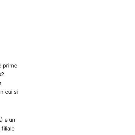
e prime
32.
n
n cui si
A) e un
iliale