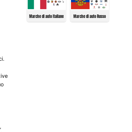
Marche di auto Italiane
Marche di auto Russo
i.
tive
uo
,