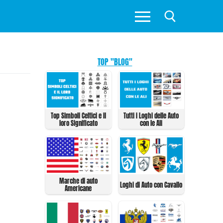
TOP "BLOG"
Top Simboli Celtici e il
Tutti i Loghi delle Auto
loro Significato
con le Ali
Marche di auto
Loghi di Auto con Cavallo
Americane