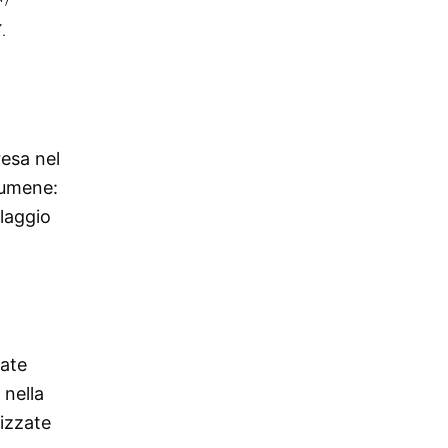
.
resa nel
rumene:
laggio
mate
 nella
lizzate