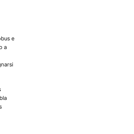
obus e
o a
gnarsi
s
bla
s