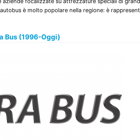
e aziende focalizzate su attrezzature speciali di gran
 autobus è molto popolare nella regione: è rappresen
a Bus (1996-Oggi)