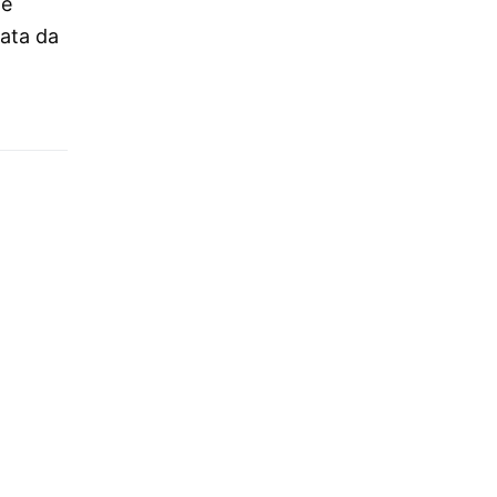
de
tata da