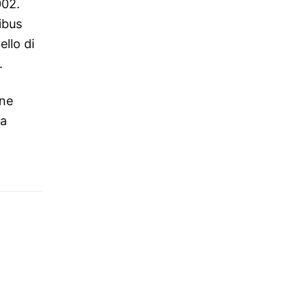
002.
ibus
ello di
.
ene
na