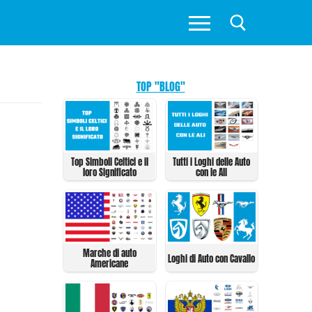
TOP "BLOG"
Top Simboli Celtici e il
Tutti i Loghi delle Auto
loro Significato
con le Ali
Marche di auto
Loghi di Auto con Cavallo
Americane