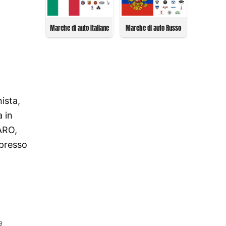
Marche di auto Italiane
Marche di auto Russo
ista,
a in
 ARO,
spresso
a,