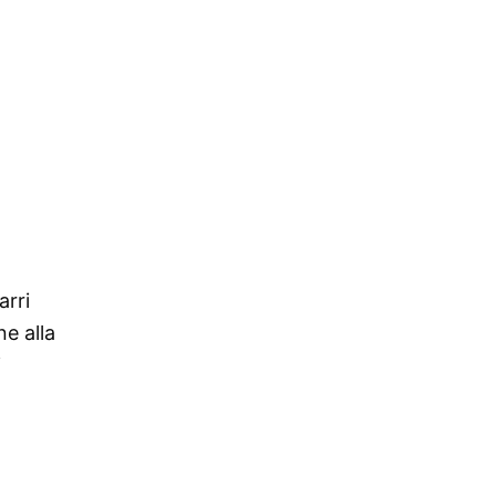
arri
e alla
i