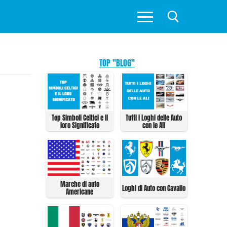
TOP "BLOG"
Top Simboli Celtici e il
Tutti i Loghi delle Auto
loro Significato
con le Ali
Marche di auto
Loghi di Auto con Cavallo
Americane