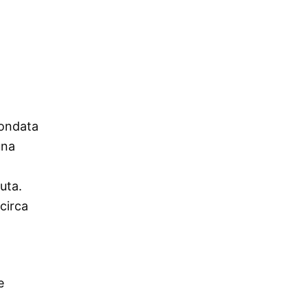
Fondata
una
uta.
circa
e
: