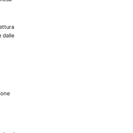
ettura
e dalle
o
zione