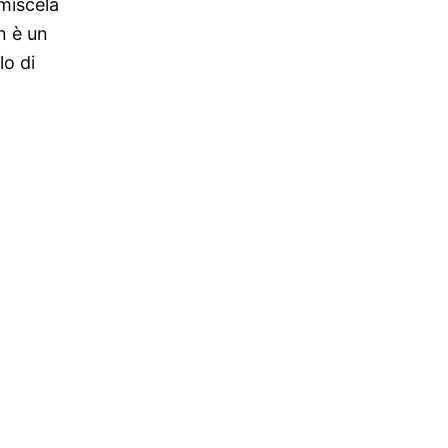
miscela
n è un
lo di