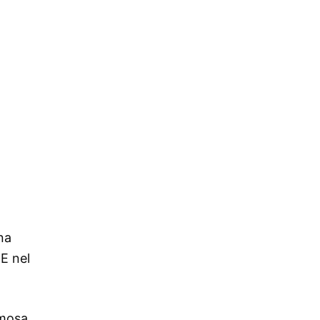
ena
 E nel
amosa