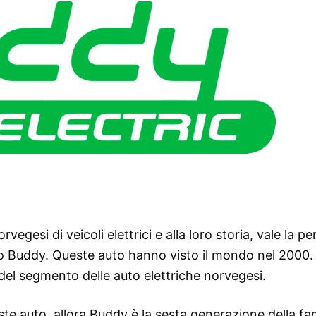
egesi di veicoli elettrici e alla loro storia, vale la p
hio Buddy. Queste auto hanno visto il mondo nel 2000.
el segmento delle auto elettriche norvegesi.
ueste auto, allora Buddy è la sesta generazione della f