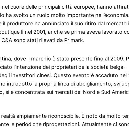
 nel cuore delle principali città europee, hanno attira
chio ha svolto un ruolo molto importante nell’economia
l produttore ha annunciato il suo ritiro dal mercato 
boutique lì nel 2001, anche se prima aveva lavorato c
C&A sono stati rilevati da Primark.
ntina, dove il marchio è stato presente fino al 2009. P
ato l’intenzione dei proprietari della società belga-
degli investitori cinesi. Questo evento è accaduto nel
o introdotto la propria linea di abbigliamento, svilup
, si è concentrata sui mercati del Nord e Sud Americ
in realtà ampiamente riconoscibile. È noto da molto t
e le periodiche riprogettazioni. Attualmente ci sono