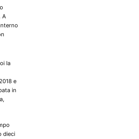
to
. A
interno
on
oi la
 2018 e
pata in
a,
empo
 dieci