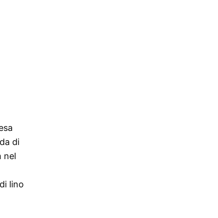
resa
da di
 nel
i lino