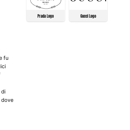
Prada Logo
Gucci Logo
e fu
ici
f
 di
, dove