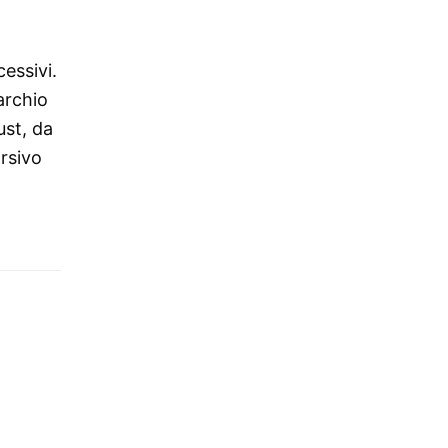
essivi.
archio
ust, da
orsivo