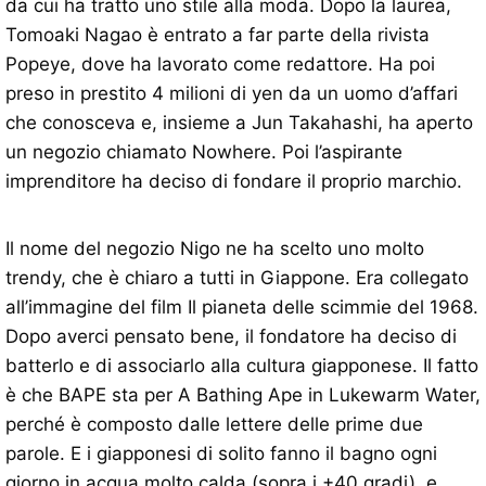
da cui ha tratto uno stile alla moda. Dopo la laurea,
Tomoaki Nagao è entrato a far parte della rivista
Popeye, dove ha lavorato come redattore. Ha poi
preso in prestito 4 milioni di yen da un uomo d’affari
che conosceva e, insieme a Jun Takahashi, ha aperto
un negozio chiamato Nowhere. Poi l’aspirante
imprenditore ha deciso di fondare il proprio marchio.
Il nome del negozio Nigo ne ha scelto uno molto
trendy, che è chiaro a tutti in Giappone. Era collegato
all’immagine del film Il pianeta delle scimmie del 1968.
Dopo averci pensato bene, il fondatore ha deciso di
batterlo e di associarlo alla cultura giapponese. Il fatto
è che BAPE sta per A Bathing Ape in Lukewarm Water,
perché è composto dalle lettere delle prime due
parole. E i giapponesi di solito fanno il bagno ogni
giorno in acqua molto calda (sopra i +40 gradi), e