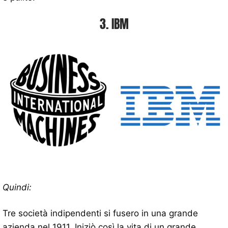
3. IBM
Quindi:
Tre società indipendenti si fusero in una grande
azienda nel 1911. Iniziò così la vita di un grande