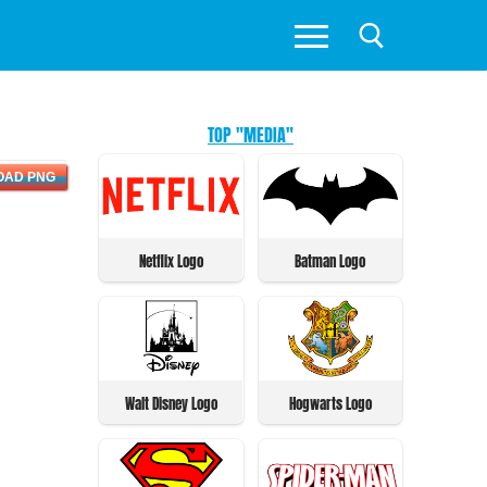
TOP "MEDIA"
OAD PNG
Netflix Logo
Batman Logo
Walt Disney Logo
Hogwarts Logo