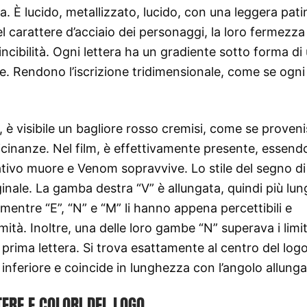
a. È lucido, metallizzato, lucido, con una leggera pati
l carattere d’acciaio dei personaggi, la loro fermezza
nvincibilità. Ogni lettera ha un gradiente sotto forma di
gie. Rendono l’iscrizione tridimensionale, come se ogn
o, è visibile un bagliore rosso cremisi, come se proven
cinanze. Nel film, è effettivamente presente, essendo
gativo muore e Venom sopravvive. Lo stile del segno di
ginale. La gamba destra “V” è allungata, quindi più lun
, mentre “E”, “N” e “M” li hanno appena percettibili e
ità. Inoltre, una delle loro gambe “N” superava i limit
 prima lettera. Si trova esattamente al centro del logo
o inferiore e coincide in lunghezza con l’angolo allunga
ERE E COLORI DEL LOGO