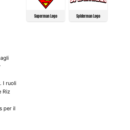
Superman Logo
Spiderman Logo
agli
y
 I ruoli
e Riz
 per il