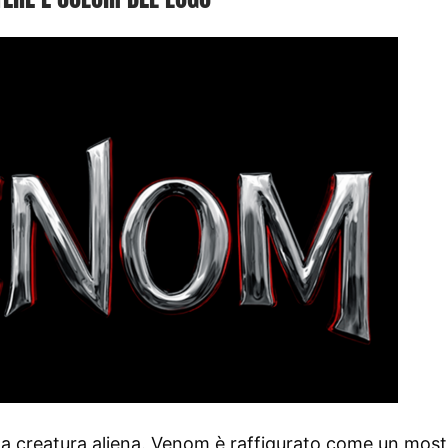
una creatura aliena. Venom è raffigurato come un mos