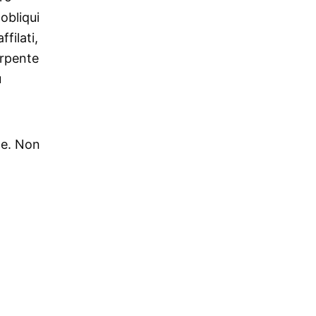
obliqui
filati,
erpente
ù
te. Non