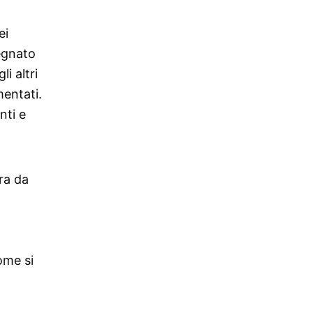
ei
egnato
i altri
mentati.
nti e
ra da
ome si