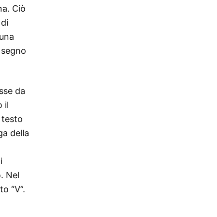
na. Ciò
 di
 una
i segno
isse da
 il
 testo
ga della
i
. Nel
to “V”.