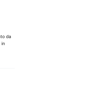
ato da
 in