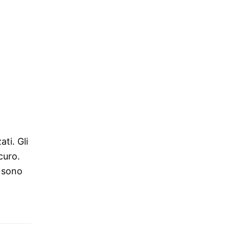
ti. Gli
curo.
e sono