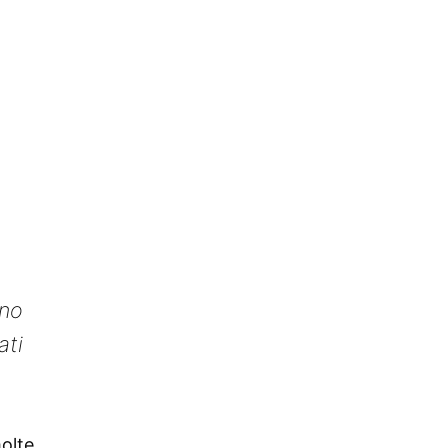
uno
ati
molte