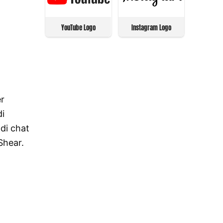
YouTube Logo
Instagram Logo
er
di
 di chat
Shear.