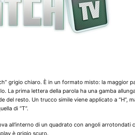
ch” grigio chiaro. È in un formato misto: la maggior p
colo. La prima lettera della parola ha una gamba allung
de del resto. Un trucco simile viene applicato a “H”, m
ella di “T”.
 trova all’interno di un quadrato con angoli arrotondati 
play è grigio scuro.