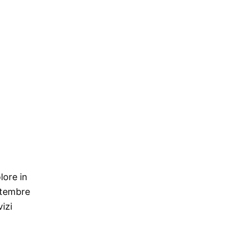
lore in
ettembre
izi