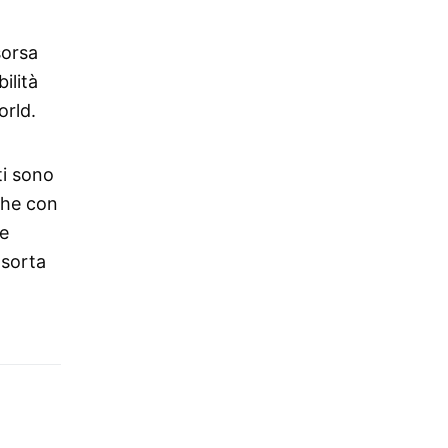
sorsa
ilità
orld.
ti sono
che con
re
 sorta