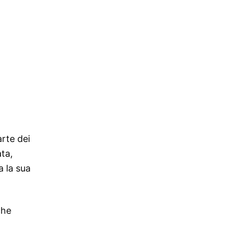
arte dei
ata,
a la sua
che