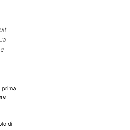
ult
sua
ne
a prima
ere
olo di