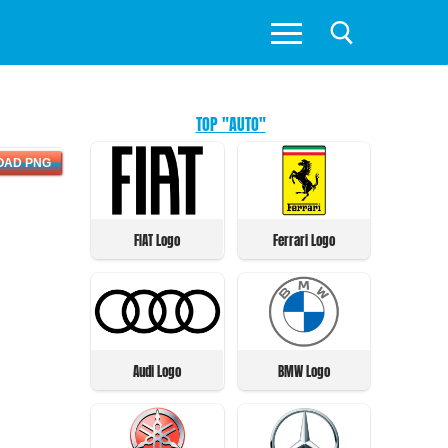
TOP "AUTO"
OAD PNG
FIAT Logo
Ferrari Logo
Audi Logo
BMW Logo