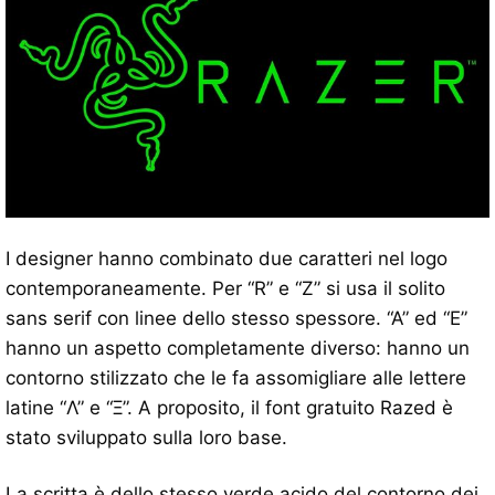
I designer hanno combinato due caratteri nel logo
contemporaneamente. Per “R” e “Z” si usa il solito
sans serif con linee dello stesso spessore. “A” ed “E”
hanno un aspetto completamente diverso: hanno un
contorno stilizzato che le fa assomigliare alle lettere
latine “Λ” e “Ξ”. A proposito, il font gratuito Razed è
stato sviluppato sulla loro base.
La scritta è dello stesso verde acido del contorno dei