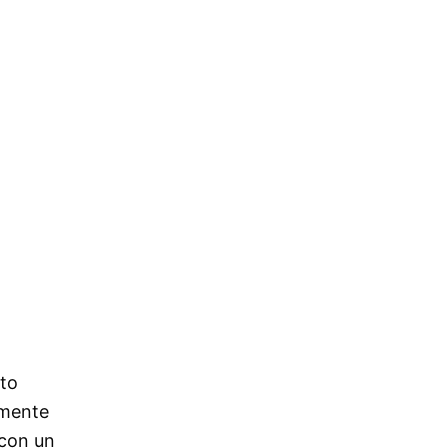
ato
lmente
 con un