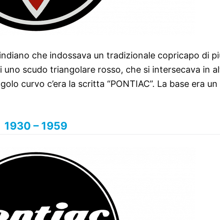
n indiano che indossava un tradizionale copricapo di p
 di uno scudo triangolare rosso, che si intersecava in a
angolo curvo c’era la scritta “PONTIAC”. La base era u
1930 – 1959