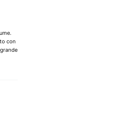
iume.
lto con
n grande