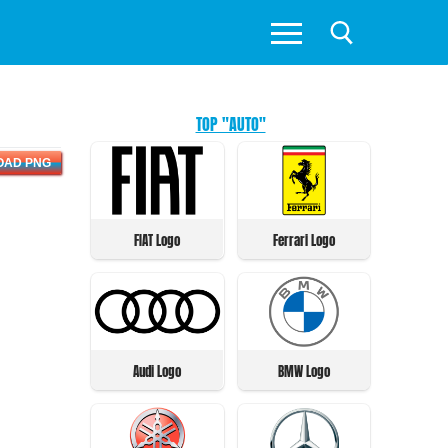
TOP "AUTO"
OAD PNG
FIAT Logo
Ferrari Logo
Audi Logo
BMW Logo