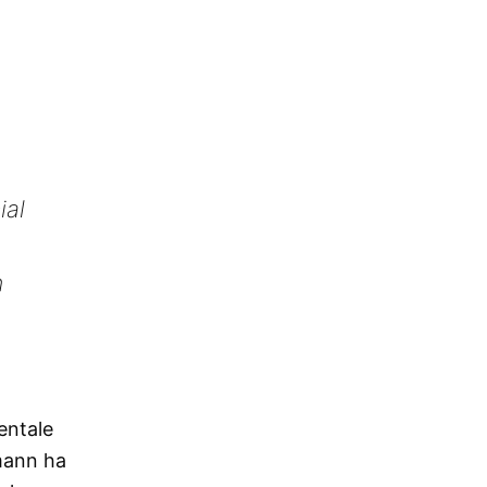
ial
n
entale
rmann ha