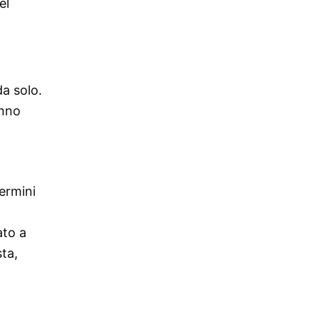
el
da solo.
anno
ermini
a
ato a
ta,