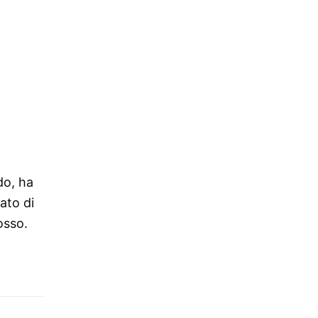
do, ha
ato di
osso.