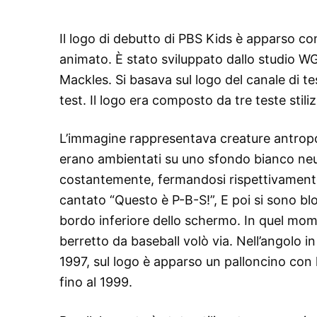
Il logo di debutto di PBS Kids è apparso c
animato. È stato sviluppato dallo studio W
Mackles. Si basava sul logo del canale di t
test. Il logo era composto da tre teste stili
L’immagine rappresentava creature antrop
erano ambientati su uno sfondo bianco neut
costantemente, fermandosi rispettivamente al
cantato “Questo è P-B-S!”, E poi si sono b
bordo inferiore dello schermo. In quel mom
berretto da baseball volò via. Nell’angolo i
1997, sul logo è apparso un palloncino con l
fino al 1999.