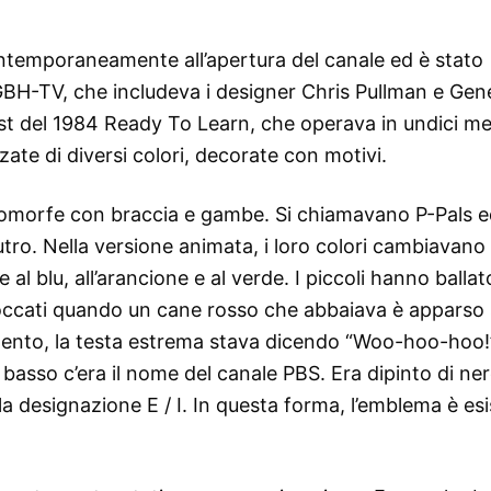
ontemporaneamente all’apertura del canale ed è stato
GBH-TV, che includeva i designer Chris Pullman e Gen
est del 1984 Ready To Learn, che operava in undici me
zzate di diversi colori, decorate con motivi.
omorfe con braccia e gambe. Si chiamavano P-Pals e
ro. Nella versione animata, i loro colori cambiavano
 blu, all’arancione e al verde. I piccoli hanno ballat
loccati quando un cane rosso che abbaiava è apparso 
ento, la testa estrema stava dicendo “Woo-hoo-hoo!”,
n basso c’era il nome del canale PBS. Era dipinto di ner
a designazione E / I. In questa forma, l’emblema è esi