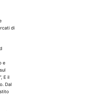
e
rcati di
d
o e
sul
 E il
o. Dal
stito