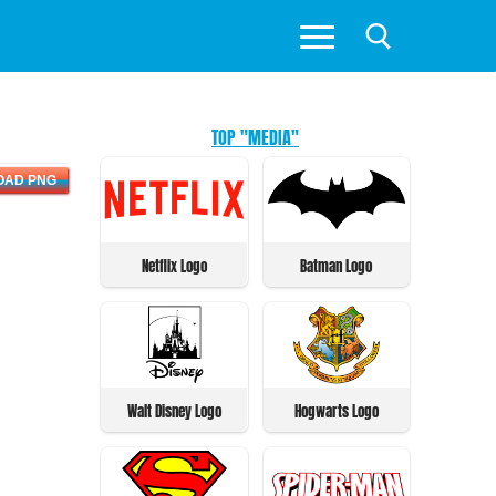
TOP "MEDIA"
OAD PNG
Netflix Logo
Batman Logo
Walt Disney Logo
Hogwarts Logo