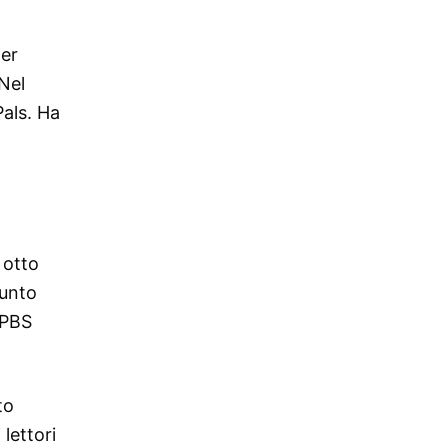
per
 Nel
als. Ha
 otto
iunto
 PBS
to
lettori