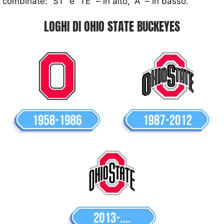
combinate: “ST” e “TE” – in alto, “A” – in basso.
LOGHI DI OHIO STATE BUCKEYES