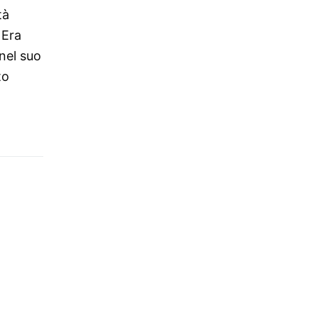
tà
 Era
 nel suo
to