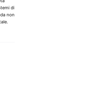
età
stemi di
enda non
tale.