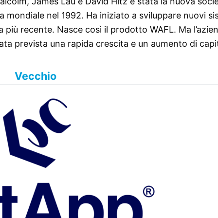
 Malcolm, James Lau e David Hitz è stata la nuova soci
a mondiale nel 1992. Ha iniziato a sviluppare nuovi si
gia più recente. Nasce così il prodotto WAFL. Ma l’azi
stata prevista una rapida crescita e un aumento di capi
Vecchio