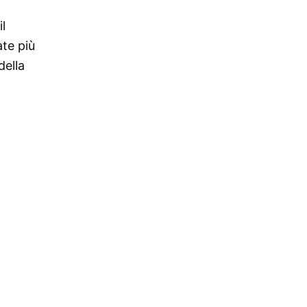
l
ate più
della