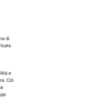
ma di
ficata
lità e
re. Ciò
la
App