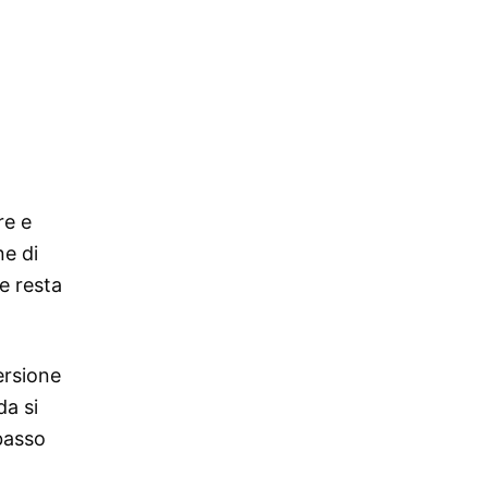
re e
ne di
re resta
ersione
da si
basso