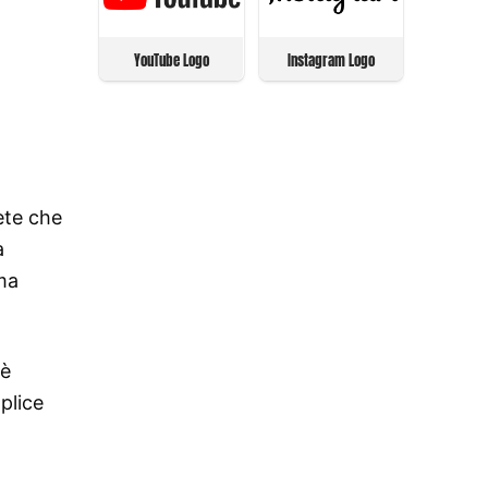
YouTube Logo
Instagram Logo
rete che
a
ema
 è
plice