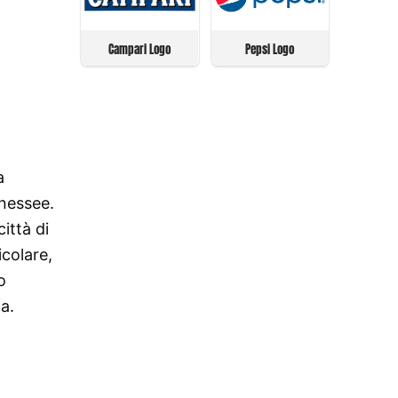
Campari Logo
Pepsi Logo
a
nnessee.
ittà di
icolare,
o
da.