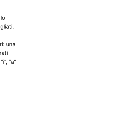
olo
liati.
ri: una
mati
i”, “a”