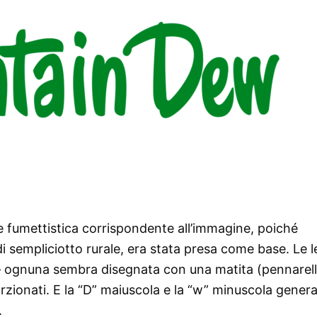
ne fumettistica corrispondente all’immagine, poiché
e di sempliciotto rurale, era stata presa come base. Le l
– ognuna sembra disegnata con una matita (pennarel
orzionati. E la “D” maiuscola e la “w” minuscola gene
.