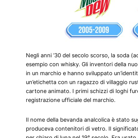
Negli anni ’30 del secolo scorso, la soda (
esempio con whisky. Gli inventori della nu
in un marchio e hanno sviluppato un’identità 
un’etichetta con un ragazzo di villaggio rusti
cartone animato. I primi schizzi di loghi fu
registrazione ufficiale del marchio.
Il nome della bevanda analcolica è stato sug
produceva contenitori di vetro. Il significa
per chiaro di luna nel 19° secolo. Era usato