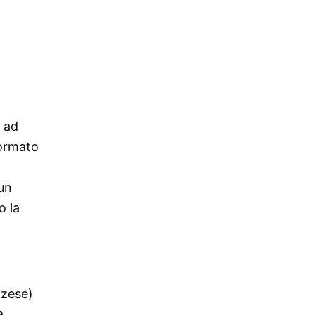
, ad
formato
 un
o la
zzese)
a