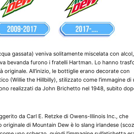
acqua gassata) veniva solitamente miscelata con alcol
ova bevanda furono i fratelli Hartman. Lo hanno tras
originale. All’inizio, le bottiglie erano decorate con
co (Willie the Hillbilly), stilizzato come l’immagine di
rono realizzati da John Brichetto nel 1948, subito dop
gerito da Carl E. Retzke di Owens-Illinois Inc., che
to originale di Mountain Dew è lo slang irlandese (sco
 come uno scherzo, quindi l’immagine sull’etichetta er