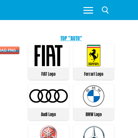
TOP "AUTO"
OAD PNG
FIAT Logo
Ferrari Logo
Audi Logo
BMW Logo