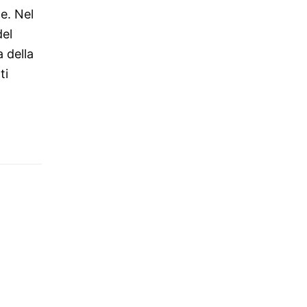
e. Nel
del
 della
ti