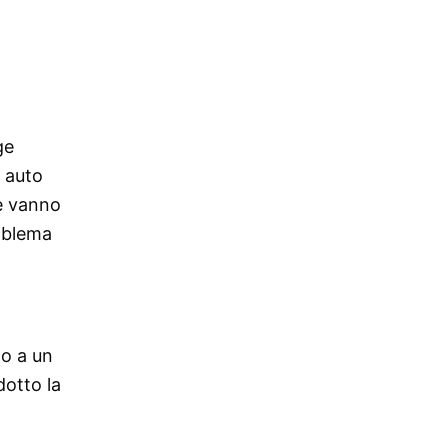
ge
i auto
he vanno
emblema
to a un
dotto la