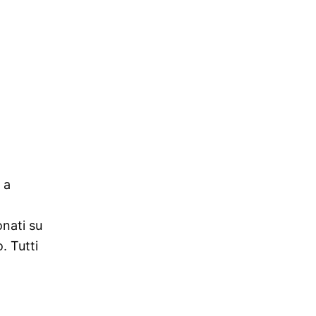
 a
onati su
. Tutti