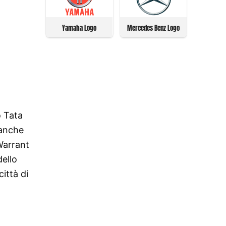
Yamaha Logo
Mercedes Benz Logo
o Tata
 anche
 Warrant
dello
ittà di