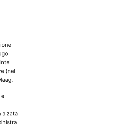
sione
logo
Intel
e (nel
Maag.
 e
a alzata
sinistra