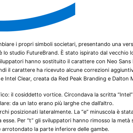
mbiare i propri simboli societari, presentando una ver
è lo studio FutureBrand. È stato ispirato dal vecchio 
viluppatori hanno sostituito il carattere con Neo Sans 
i il carattere ha ricevuto alcune correzioni aggiuntiv
e Intel Clear, creata da Red Peak Branding e Dalton 
co: il cosiddetto vortice. Circondava la scritta “Intel”
are: da un lato erano più larghe che dall’altro.
chi posizionati lateralmente. La “e” minuscola è stat
da esse. Per “t” gli sviluppatori hanno rimosso la metà 
 e arrotondato la parte inferiore delle gambe.