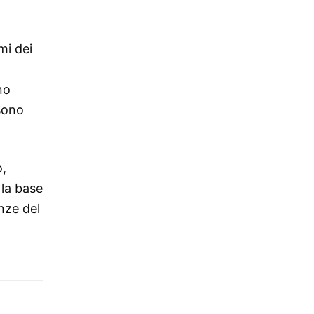
mi dei
no
 sono
o,
 la base
nze del