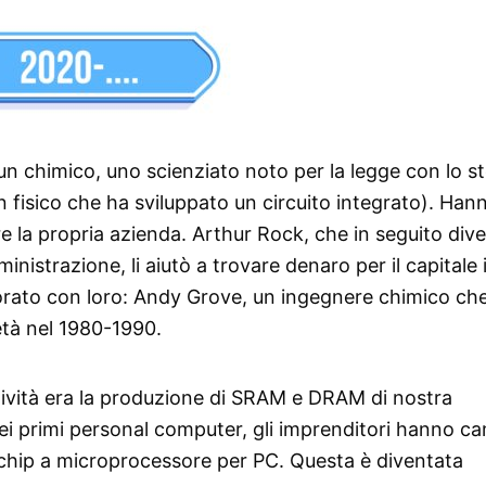
un chimico, uno scienziato noto per la legge con lo s
fisico che ha sviluppato un circuito integrato). Han
e la propria azienda. Arthur Rock, che in seguito div
inistrazione, li aiutò a trovare denaro per il capitale i
laborato con loro: Andy Grove, un ingegnere chimico ch
età nel 1980-1990.
ttività era la produzione di SRAM e DRAM di nostra
ei primi personal computer, gli imprenditori hanno c
 chip a microprocessore per PC. Questa è diventata