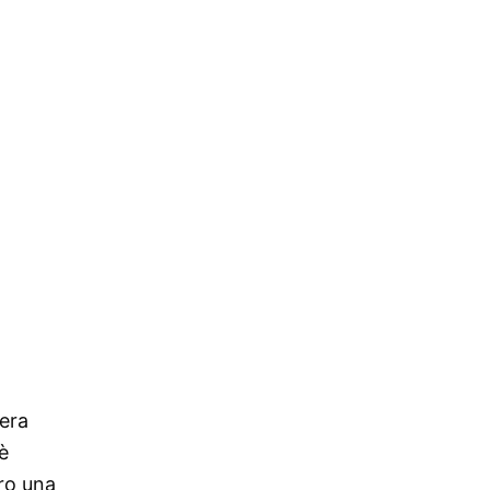
 era
è
oro una