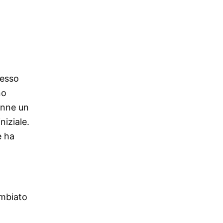
tesso
no
enne un
niziale.
e ha
ambiato