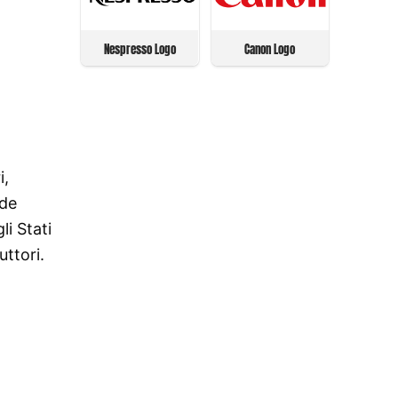
Nespresso Logo
Canon Logo
i,
nde
li Stati
ttori.