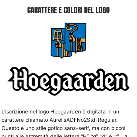
CARATTERE E COLORI DEL LOGO
L’iscrizione nel logo Hoegaarden è digitata in un
carattere chiamato AurelisADFNo2Std-Regular.
Questo è uno stile gotico sans-serif, ma con piccoli
punti alle estremità delle lettere “H”, “g”, “d” e “r”. La