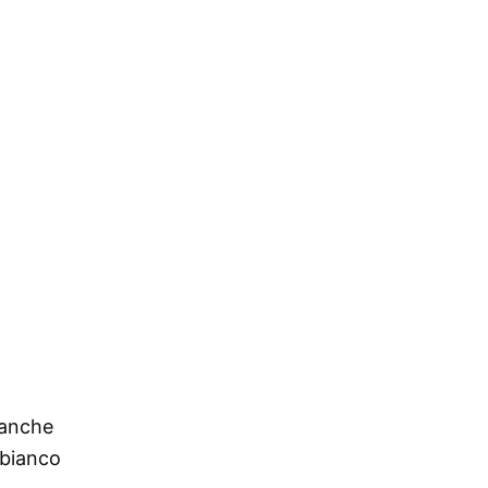
ianche
 bianco