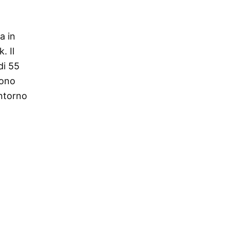
a in
. Il
di 55
sono
ontorno