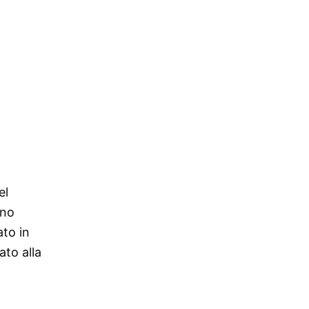
el
ono
ato in
ato alla