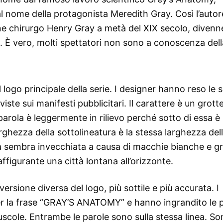
al nome della protagonista Meredith Gray. Così l’auto
vane chirurgo Henry Gray a metà del XIX secolo, divenn
. È vero, molti spettatori non sono a conoscenza dell
go principale della serie. I designer hanno reso le s
ste sui manifesti pubblicitari. Il carattere è un grott
arola è leggermente in rilievo perché sotto di essa è
rghezza della sottolineatura è la stessa larghezza del
tta sembra invecchiata a causa di macchie bianche e gr
ffigurante una città lontana all’orizzonte.
versione diversa del logo, più sottile e più accurata. I
per la frase “GRAY’S ANATOMY” e hanno ingrandito le 
iuscole. Entrambe le parole sono sulla stessa linea. S