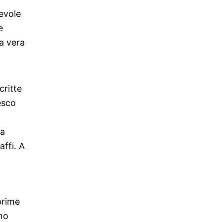
revole
e
a vera
critte
esco
la
affi. A
prime
ono