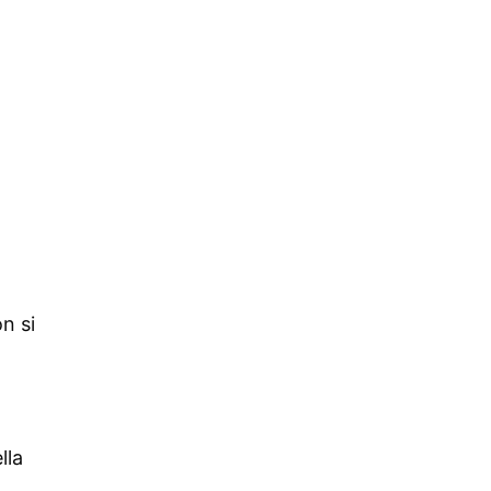
n si
lla