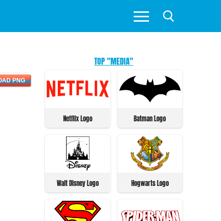
TOP "MEDIA"
OAD PNG
Netflix Logo
Batman Logo
Walt Disney Logo
Hogwarts Logo