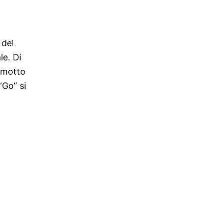
 del
le. Di
l motto
“Go” si