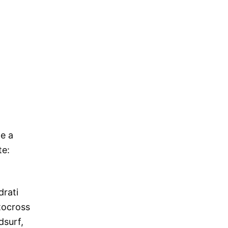
Be a
te:
drati
otocross
dsurf,