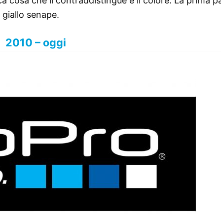
 cosa che li contraddistingue è il colore. La prima p
 giallo senape.
2010 – oggi