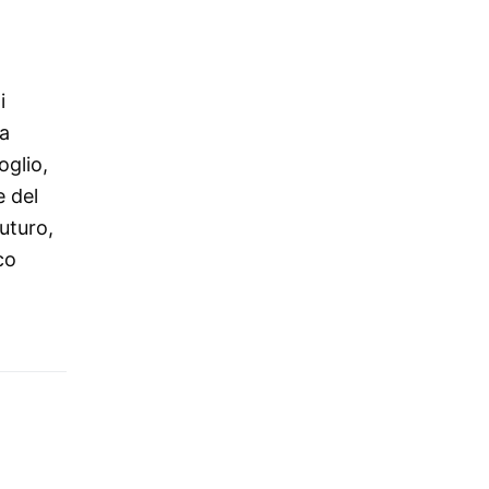
i
va
oglio,
e del
futuro,
co