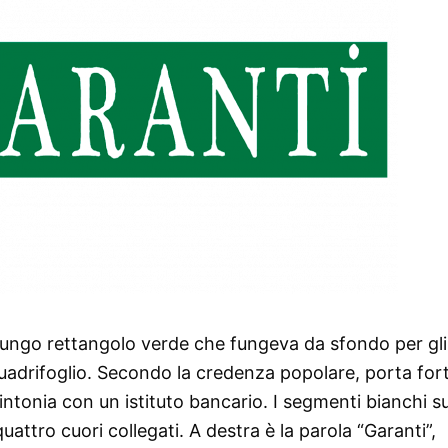
 lungo rettangolo verde che fungeva da sfondo per gli
n quadrifoglio. Secondo la credenza popolare, porta for
intonia con un istituto bancario. I segmenti bianchi s
uattro cuori collegati. A destra è la parola “Garanti”,