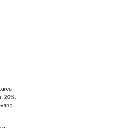
turca
al 20%.
vevano