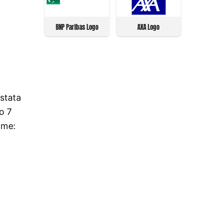
BNP Paribas Logo
AXA Logo
 stata
o 7
ome: