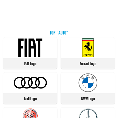
TOP "AUTO"
FIAT Logo
Ferrari Logo
Audi Logo
BMW Logo