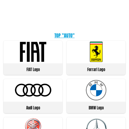
TOP "AUTO"
FIAT Logo
Ferrari Logo
Audi Logo
BMW Logo