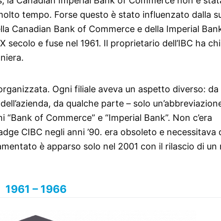
s, la Canadian Imperial Bank of Commerce non è stat
r molto tempo. Forse questo è stato influenzato dalla s
 della Canadian Bank of Commerce e della Imperial Ban
ecolo e fuse nel 1961. Il proprietario dell’IBC ha chi
niera.
 organizzata. Ogni filiale aveva un aspetto diverso: da
dell’azienda, da qualche parte – solo un’abbreviazione
oni “Bank of Commerce” e “Imperial Bank”. Non c’era
ge CIBC negli anni ’90. era obsoleto e necessitava 
lamentato è apparso solo nel 2001 con il rilascio di u
1961 – 1966