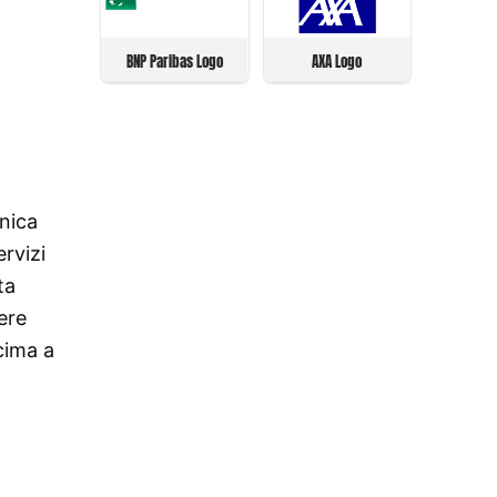
BNP Paribas Logo
AXA Logo
nica
rvizi
ta
ere
 cima a