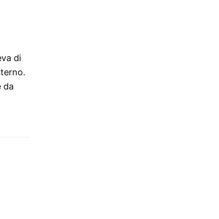
eva di
sterno.
e da