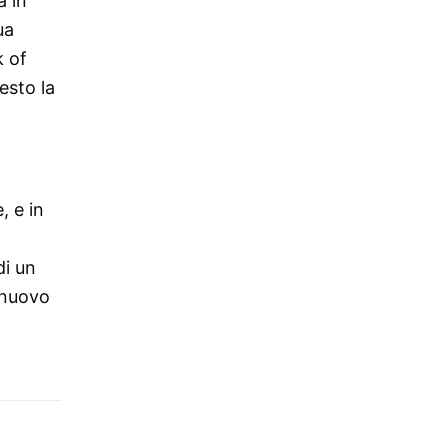
a in
ua
k of
esto la
, e in
di un
n nuovo