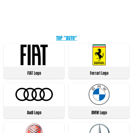
TOP "AUTO"
FIAT Logo
Ferrari Logo
Audi Logo
BMW Logo