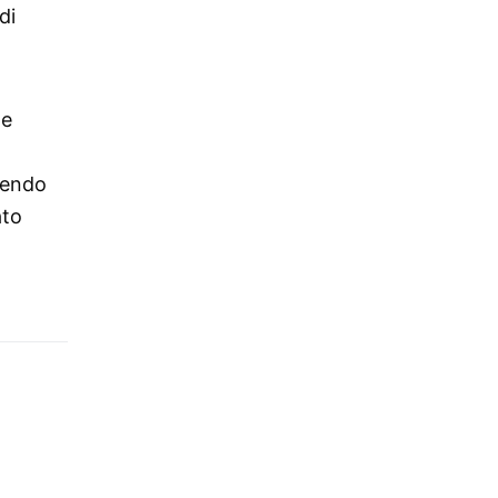
di
he
sendo
ato