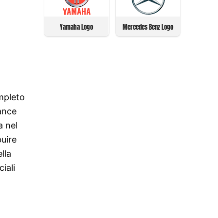
Yamaha Logo
Mercedes Benz Logo
ompleto
iance
a nel
buire
lla
iali