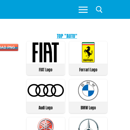
TOP "AUTO"
OAD PNG
FIAT Logo
Ferrari Logo
Audi Logo
BMW Logo