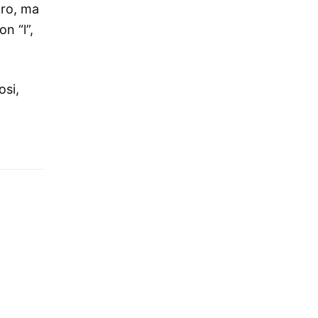
tro, ma
n “l”,
osi,