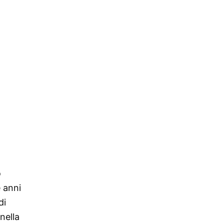
o
 anni
di
nella