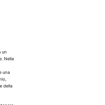
a un
e. Nella
 e una
hio,
e della