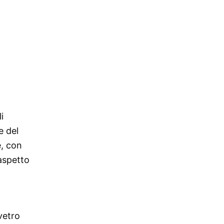
i
e del
e, con
 aspetto
vetro