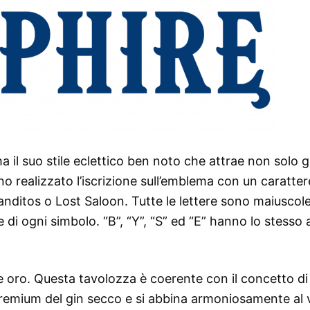
l suo stile eclettico ben noto che attrae non solo gl
 realizzato l’iscrizione sull’emblema con un caratter
anditos o Lost Saloon. Tutte le lettere sono maiuscol
be di ogni simbolo. “B”, “Y”, “S” ed “E” hanno lo stesso
 e oro. Questa tavolozza è coerente con il concetto di
 premium del gin secco e si abbina armoniosamente al 