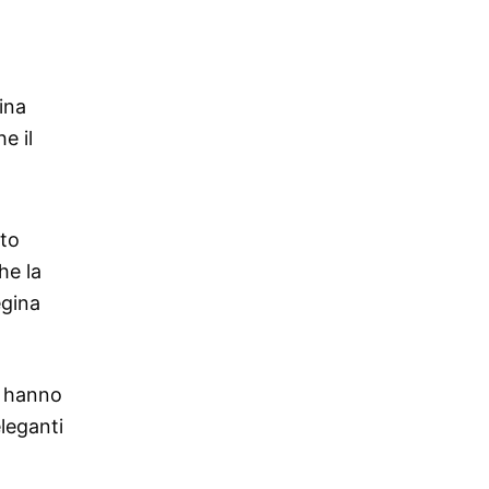
ina
e il
ato
he la
egina
n hanno
eleganti