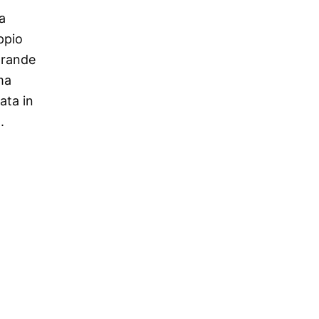
a
ppio
 grande
ma
ata in
.