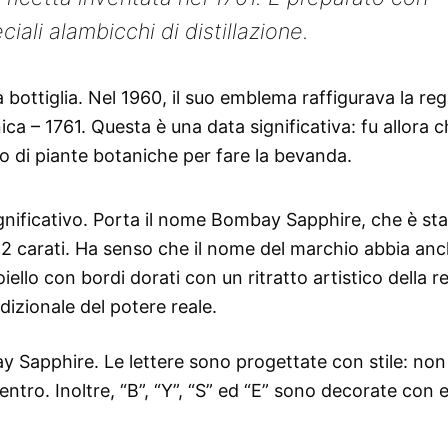
iali alambicchi di distillazione.
a bottiglia. Nel 1960, il suo emblema raffigurava la reg
nica – 1761. Questa è una data significativa: fu allora ch
o di piante botaniche per fare la bevanda.
gnificativo. Porta il nome Bombay Sapphire, che è st
2 carati. Ha senso che il nome del marchio abbia anc
ello con bordi dorati con un ritratto artistico della r
dizionale del potere reale.
ay Sapphire. Le lettere sono progettate con stile: no
ntro. Inoltre, “B”, “Y”, “S” ed “E” sono decorate con 