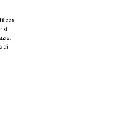
ilizza
r di
azie,
a di