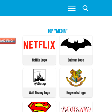
TOP "MEDIA"
OAD PNG
Netflix Logo
Batman Logo
Walt Disney Logo
Hogwarts Logo