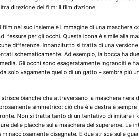
ra direzione del film: il film d’azione.
l film nel suo insieme è l’immagine di una maschera c
di fessure per gli occhi. Questa icona è simile alla m
une differenze. Innanzitutto si tratta di una versione
sentati schematicamente. Ad esempio, la bocca ha due
 media. Gli occhi sono esageratamente ingranditi e h
orda solo vagamente quello di un gatto – sembra più u
ghe strisce bianche che attraversano la maschera nera 
gorosamente simmetrico: ciò che è a destra è sempre 
fronte. Non si tratta tanto di un tentativo di imitare il
ture delle placche sulla maschera del supereroe. Le in
ia minacciosamente disegnate. E due strisce sulle gua