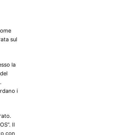
 nome
ata sul
esso la
del
.
ordano i
rato.
S”. Il
to con