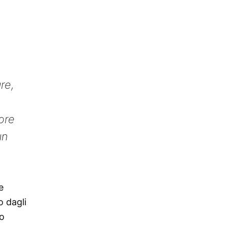
re,
ore
un
e
o dagli
lo