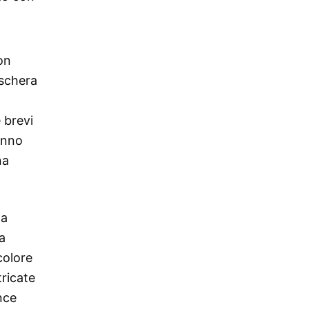
on
aschera
 brevi
anno
na
da
a
 colore
tricate
nce