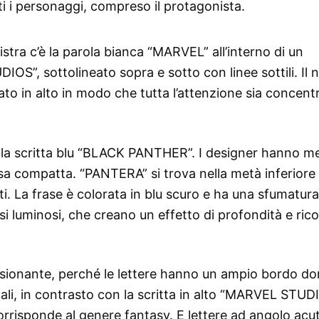
utti i personaggi, compreso il protagonista.
tra c’è la parola bianca “MARVEL” all’interno di un
DIOS”, sottolineato sopra e sotto con linee sottili. Il
to in alto in modo che tutta l’attenzione sia concentr
alla scritta blu “BLACK PANTHER”. I designer hanno m
sa compatta. “PANTERA” si trova nella metà inferiore 
i. La frase è colorata in blu scuro e ha una sfumatura
ssi luminosi, che creano un effetto di profondità e ric
essionante, perché le lettere hanno un ampio bordo do
ali, in contrasto con la scritta in alto “MARVEL STUDIO
orrisponde al genere fantasy. E lettere ad angolo acu