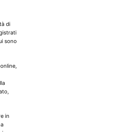
tà di
gistrati
cui sono
online,
lla
ato,
e in
ma