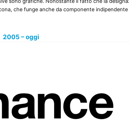
sive sono grafiche. Nonostante il fatto che la design
 l’icona, che funge anche da componente indipendente
2005 – oggi