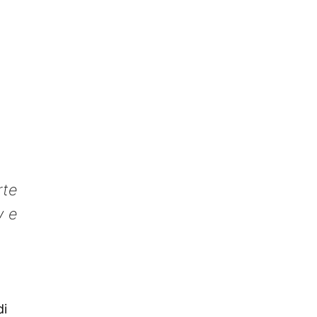
rte
y e
di