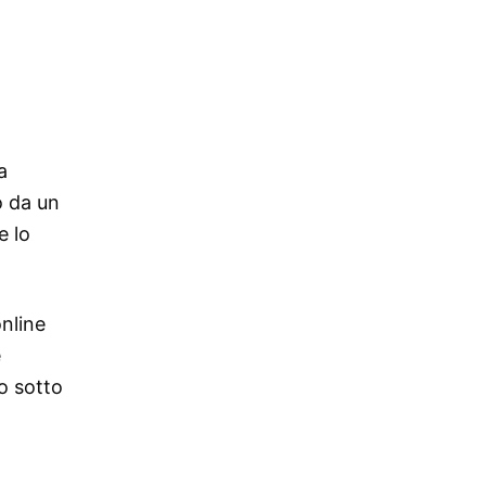
a
o da un
e lo
nline
e
co sotto