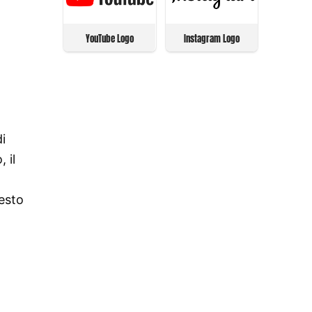
YouTube Logo
Instagram Logo
i
 il
uesto