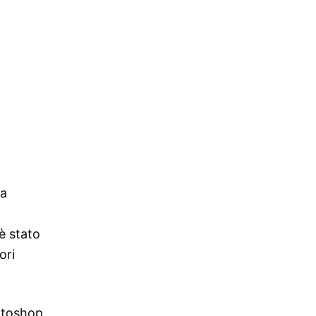
ra
 è stato
ori
hotoshop