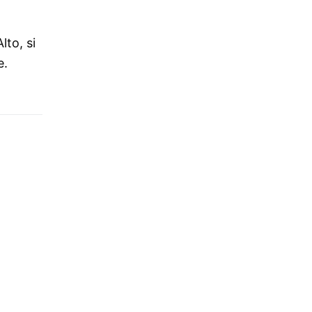
lto, si
e.