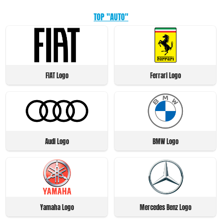
TOP "AUTO"
FIAT Logo
Ferrari Logo
Audi Logo
BMW Logo
Yamaha Logo
Mercedes Benz Logo