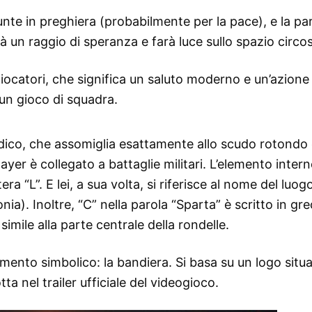
unte in preghiera (probabilmente per la pace), e la pa
à un raggio di speranza e farà luce sullo spazio circo
giocatori, che significa un saluto moderno e un’azione
n gioco di squadra.
ldico, che assomiglia esattamente allo scudo rotondo 
ayer è collegato a battaglie militari. L’elemento inter
ra “L”. E lei, a sua volta, si riferisce al nome del luogo
a). Inoltre, “C” nella parola “Sparta” è scritto in gr
imile alla parte centrale della rondelle.
mento simbolico: la bandiera. Si basa su un logo situ
a nel trailer ufficiale del videogioco.