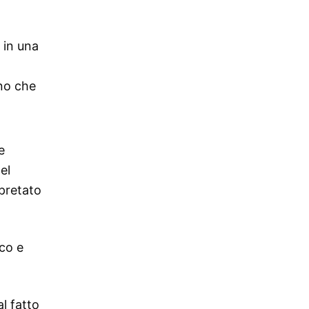
 in una
o
rno che
e
el
rpretato
oco e
l fatto