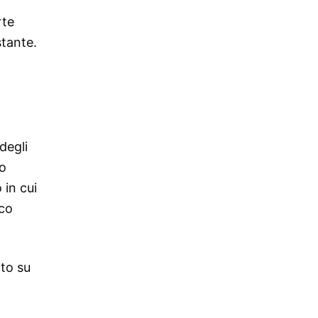
rte
stante.
degli
no
 in cui
eco
ato su