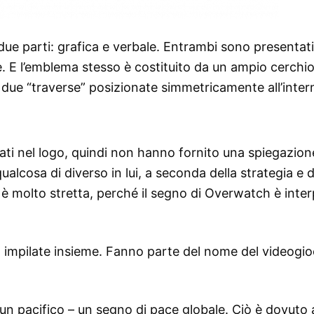
e parti: grafica e verbale. Entrambi sono presentati
 E l’emblema stesso è costituito da un ampio cerchi
ha due “traverse” posizionate simmetricamente all’inte
icati nel logo, quindi non hanno fornito una spiegazion
lcosa di diverso in lui, a seconda della strategia e d
o è molto stretta, perché il segno di Overwatch è inte
” impilate insieme. Fanno parte del nome del videogi
n pacifico – un segno di pace globale. Ciò è dovuto a