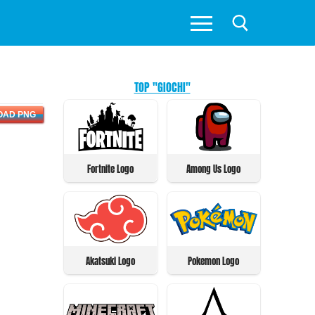
TOP "GIOCHI"
OAD PNG
Fortnite Logo
Among Us Logo
Akatsuki Logo
Pokemon Logo