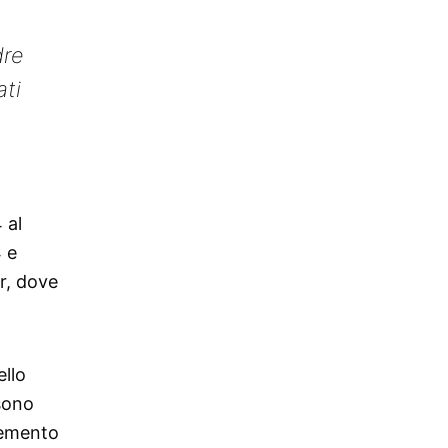
dre
ati
 al
 e
r, dove
ello
sono
lemento