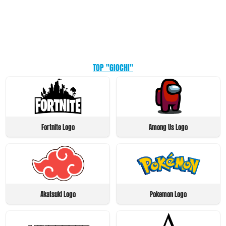
TOP "GIOCHI"
Fortnite Logo
Among Us Logo
Akatsuki Logo
Pokemon Logo