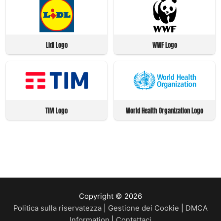
Lidl Logo
WWF Logo
TIM Logo
World Health Organization Logo
Copyright © 2026
Politica sulla riservatezza
|
Gestione dei Cookie
|
DMCA
Information
|
Contattaci