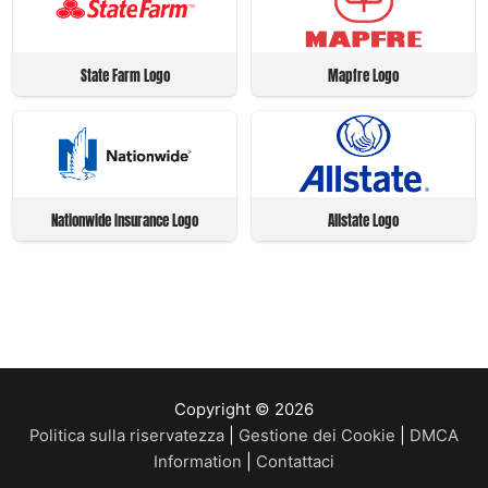
State Farm Logo
Mapfre Logo
Nationwide Insurance Logo
Allstate Logo
Copyright © 2026
Politica sulla riservatezza
|
Gestione dei Cookie
|
DMCA
Information
|
Contattaci