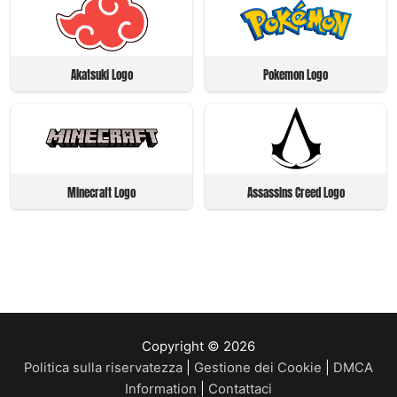
Akatsuki Logo
Pokemon Logo
Minecraft Logo
Assassins Creed Logo
Copyright © 2026
Politica sulla riservatezza
|
Gestione dei Cookie
|
DMCA
Information
|
Contattaci