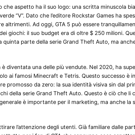
no che aspetto ha il suo logo: una scritta minuscola bi
erde “V”. Dato che l’editore Rockstar Games ha spe
re altrimenti. Ad oggi, GTA 5 può essere tranquillame
dei giochi: il suo budget era di oltre $ 250 milioni. Qu
a quinta parte della serie Grand Theft Auto, ma anche
a è diventata una delle più vendute. Nel 2020, ha supe
o solo ai famosi Minecraft e Tetris. Questo successo è i
e promosso da zero: la sua identità visiva sin dal pr
ochi della serie Grand Theft Auto. Questo è ciò che li 
o generale è importante per il marketing, ma anche la 
irare l’attenzione degli utenti. Già familiare dalle part