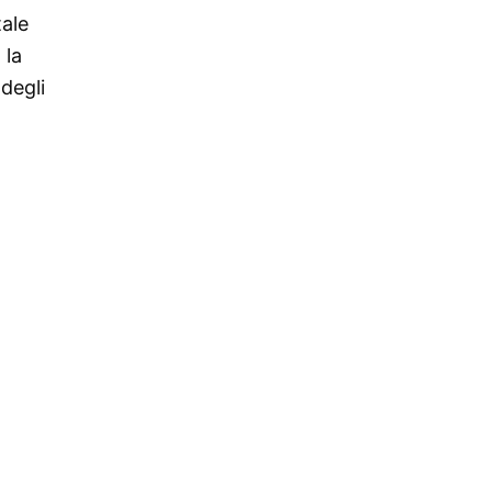
tale
 la
degli