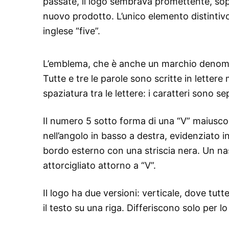
passate, il logo sembrava promettente, sop
nuovo prodotto. L’unico elemento distintivo
inglese “five”.
L’emblema, che è anche un marchio denomin
Tutte e tre le parole sono scritte in letter
spaziatura tra le lettere: i caratteri sono sep
Il numero 5 sotto forma di una “V” maiuscola
nell’angolo in basso a destra, evidenziato 
bordo esterno con una striscia nera. Un na
attorcigliato attorno a “V”.
Il logo ha due versioni: verticale, dove tut
il testo su una riga. Differiscono solo per 