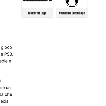
Minecraft Logo
Assassins Creed Logo
l gioco
 e PS3.
sole e
i
are un
osa che
eciali