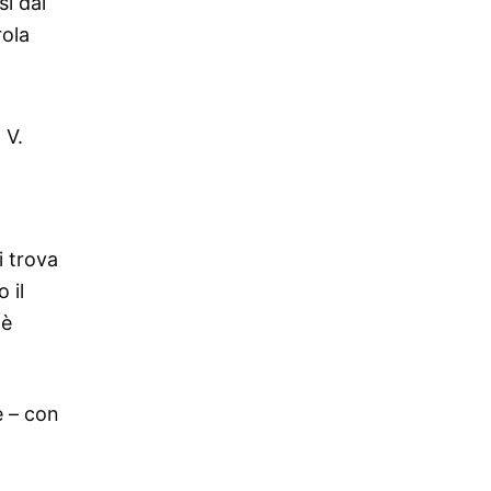
i dal
rola
 V.
i trova
 il
 è
e – con