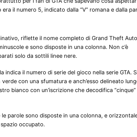
rattutto per i fan di GTA che sapevano cosa aspettars
 era il numero 5, indicato dalla “V” romana e dalla pa
ativo, riflette il nome completo di Grand Theft Auto
e minuscole e sono disposte in una colonna. Non c’è
arati solo da sottili linee nere.
 indica il numero di serie del gioco nella serie GTA. S
in verde con una sfumatura e anch’esso delineato lungo
stro bianco con un’iscrizione che decodifica “cinque”
te le parole sono disposte in una colonna, e orizzontal
lo spazio occupato.