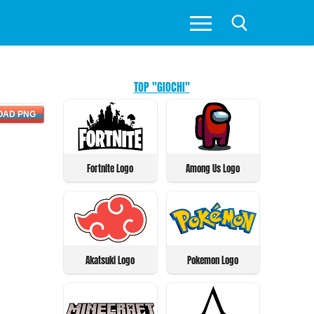
TOP "GIOCHI"
OAD PNG
Fortnite Logo
Among Us Logo
Akatsuki Logo
Pokemon Logo