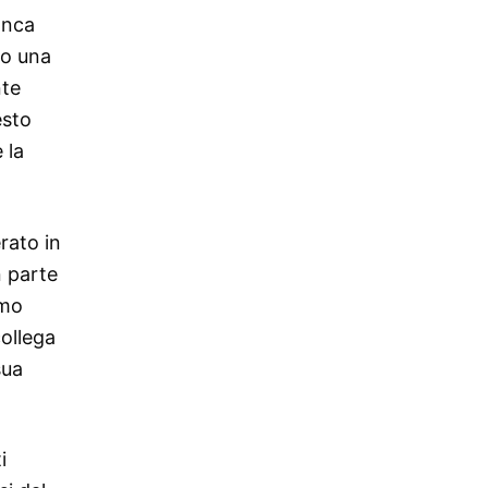
anca
so una
nte
esto
 la
rato in
n parte
imo
collega
sua
i