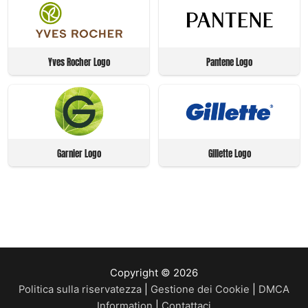
Yves Rocher Logo
Pantene Logo
Garnier Logo
Gillette Logo
Copyright © 2026
Politica sulla riservatezza
|
Gestione dei Cookie
|
DMCA
Information
|
Contattaci