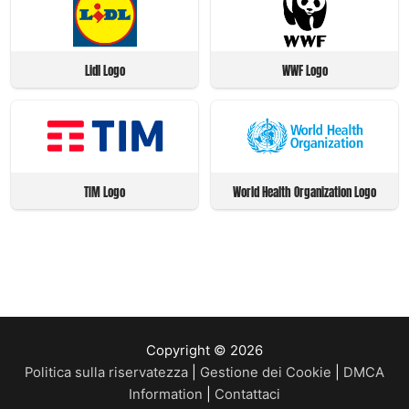
Lidl Logo
WWF Logo
TIM Logo
World Health Organization Logo
Copyright © 2026
Politica sulla riservatezza
|
Gestione dei Cookie
|
DMCA
Information
|
Contattaci