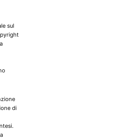
le sul
opyright
la
rno
nzione
ione di
ntesi.
da