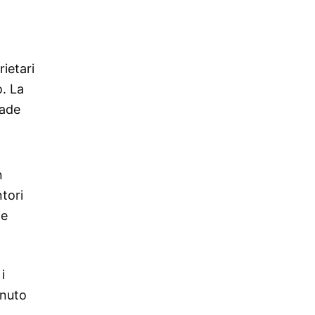
rietari
o. La
cade
n
tori
ne
i
enuto