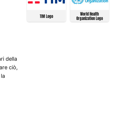
World Health
TIM Logo
Organization Logo
i della
are ciò,
la