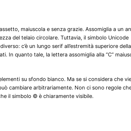
grassetto, maiuscola e senza grazie. Assomiglia a un an
zza del telaio circolare. Tuttavia, il simbolo Unicode
erso: c’è un lungo serif all’estremità superiore della
ti. In quanto tale, la lettera assomiglia alla “C” maius
 elementi su sfondo bianco. Ma se si considera che vi
ore può cambiare arbitrariamente. Non ci sono regole ch
che il simbolo © è chiaramente visibile.