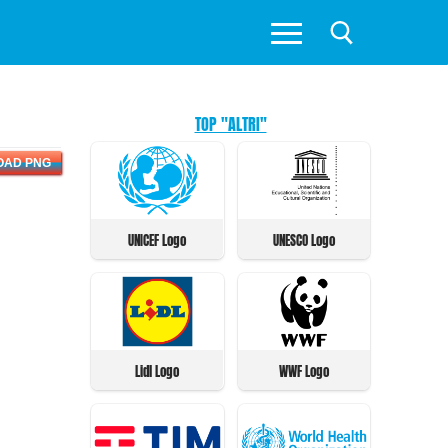
TOP "ALTRI"
OAD PNG
UNICEF Logo
UNESCO Logo
Lidl Logo
WWF Logo