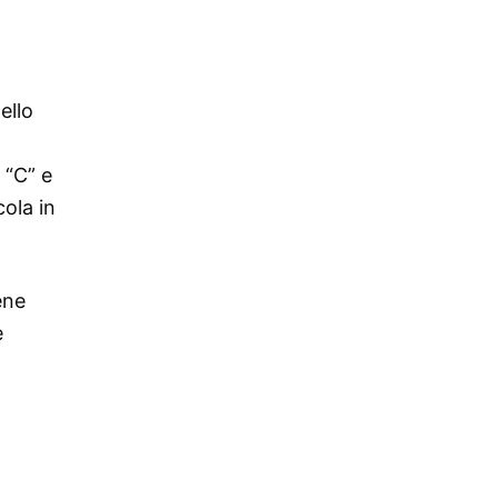
ello
 “C” e
cola in
ene
e