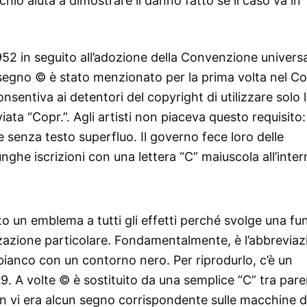
hio aiuta a dimostrare il danno fatto se il caso va in
1952 in seguito all’adozione della Convenzione universa
il segno © è stato menzionato per la prima volta nel C
onsentiva ai detentori del copyright di utilizzare solo 
ata “Copr.”. Agli artisti non piaceva questo requisito:
e senza testo superfluo. Il governo fece loro delle
unghe iscrizioni con una lettera “C” maiuscola all’inte
o un emblema a tutti gli effetti perché svolge una fu
azione particolare. Fondamentalmente, è l’abbreviaz
 bianco con un contorno nero. Per riprodurlo, c’è un
9. A volte © è sostituito da una semplice “C” tra pare
n vi era alcun segno corrispondente sulle macchine 