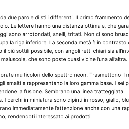
a due parole di stili differenti. Il primo frammento de
scolo. Le lettere hanno una distanza ottimale, che gar
naggi sono arrotondati, snelli, tritati. Non ci sono brus
pa la riga inferiore. La seconda metà è in contrasto 
 più sottili possibile, con angoli retti chiari sia all’in
e maiuscole, che sono poste quasi vicine l’una all’altra.
lorate multicolori dello spettro neon. Trasmettono il
gli smalti e rappresentano la loro gamma base. I sei p
dendone la fusione. Sembrano una linea tratteggiata
. I cerchi in miniatura sono dipinti in rosso, giallo, blu
atturano immediatamente l’attenzione anche con una ra
no, rendendoti interessato ai prodotti.