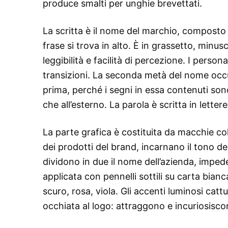
produce smalti per unghie brevettati.
La scritta è il nome del marchio, composto d
frase si trova in alto. È in grassetto, minu
leggibilità e facilità di percezione. I perso
transizioni. La seconda metà del nome occu
prima, perché i segni in essa contenuti sono il
che all’esterno. La parola è scritta in letter
La parte grafica è costituita da macchie co
dei prodotti del brand, incarnano il tono de
dividono in due il nome dell’azienda, impe
applicata con pennelli sottili su carta bianca
scuro, rosa, viola. Gli accenti luminosi c
occhiata al logo: attraggono e incuriosisco