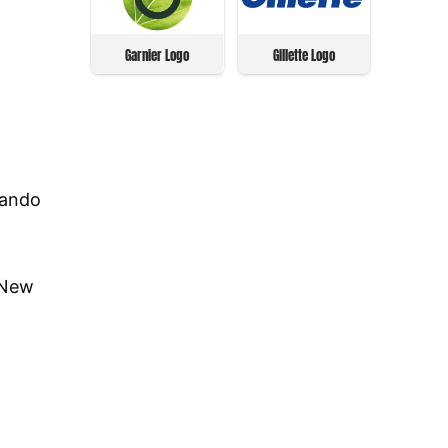
Garnier Logo
Gillette Logo
zando
a New