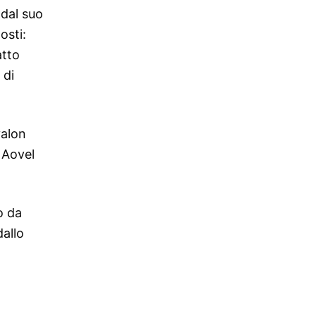
 dal suo
osti:
atto
 di
valon
 Aovel
o da
dallo