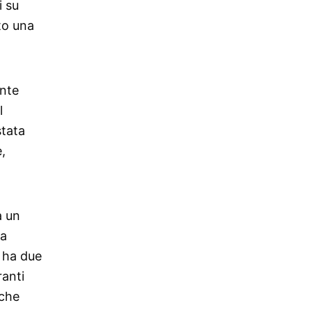
i su
rto una
ente
l
stata
,
a un
ta
o ha due
ranti
 che