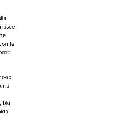
lla
antisce
che
con la
terno
 mood
unti
, blu
pida