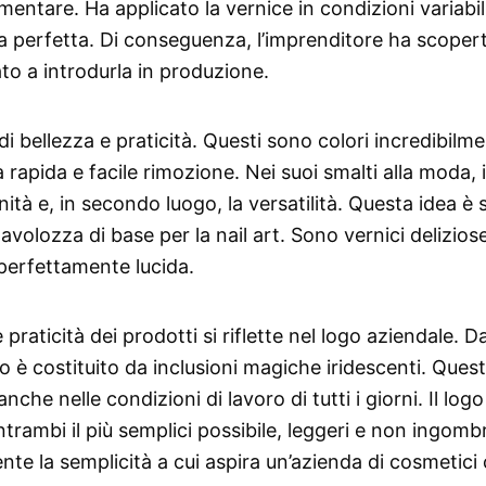
mentare. Ha applicato la vernice in condizioni variabil
itura perfetta. Di conseguenza, l’imprenditore ha scope
to a introdurla in produzione.
di bellezza e praticità. Questi sono colori incredibilm
a rapida e facile rimozione. Nei suoi smalti alla moda, i
nità e, in secondo luogo, la versatilità. Questa idea è 
avolozza di base per la nail art. Sono vernici deliziose
 perfettamente lucida.
raticità dei prodotti si riflette nel logo aziendale. D
tro è costituito da inclusioni magiche iridescenti. Ques
he nelle condizioni di lavoro di tutti i giorni. Il log
trambi il più semplici possibile, leggeri e non ingomb
te la semplicità a cui aspira un’azienda di cosmetici