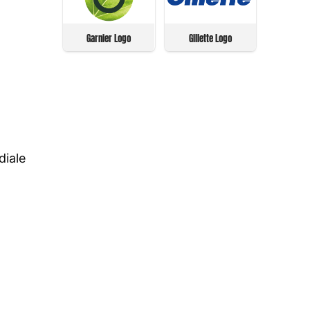
Garnier Logo
Gillette Logo
diale