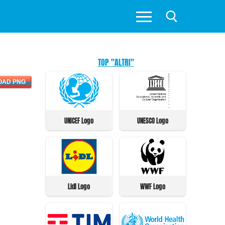
TOP "ALTRI"
OAD PNG
UNICEF Logo
UNESCO Logo
Lidl Logo
WWF Logo