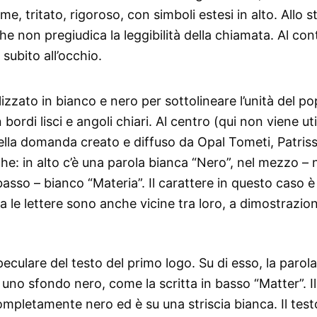
rme, tritato, rigoroso, con simboli estesi in alto. Allo 
che non pregiudica la leggibilità della chiamata. Al con
 subito all’occhio.
alizzato in bianco e nero per sottolineare l’unità del p
ordi lisci e angoli chiari. Al centro (qui non viene uti
 della domanda creato e diffuso da Opal Tometi, Patris
ghe: in alto c’è una parola bianca “Nero”, nel mezzo – 
 basso – bianco “Materia”. Il carattere in questo caso 
a le lettere sono anche vicine tra loro, a dimostrazion
eculare del testo del primo logo. Su di esso, la parola
 uno sfondo nero, come la scritta in basso “Matter”. I
ompletamente nero ed è su una striscia bianca. Il test