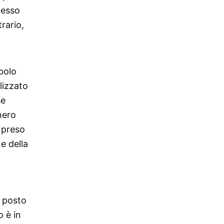
stesso
trario,
opolo
lizzato
se
nero
è preso
e della
l posto
o è in