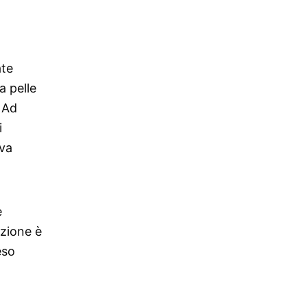
ate
a pelle
 Ad
i
iva
e
azione è
eso