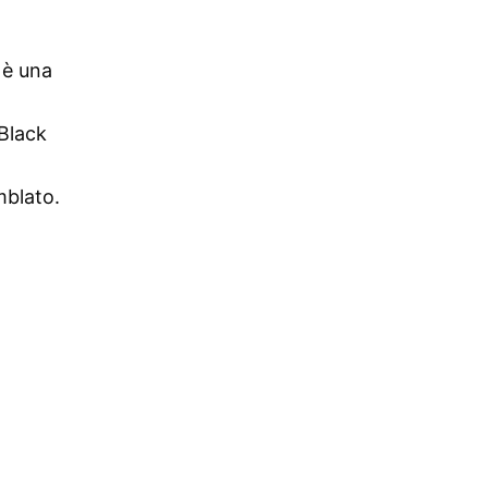
 è una
“Black
mblato.