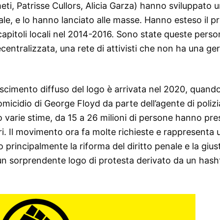
eti, Patrisse Cullors, Alicia Garza) hanno sviluppato 
e, e lo hanno lanciato alle masse. Hanno esteso il p
 capitoli locali nel 2014-2016. Sono state queste perso
entralizzata, una rete di attivisti che non ha una ge
cimento diffuso del logo è arrivata nel 2020, quand
’omicidio di George Floyd da parte dell’agente di polizi
 varie stime, da 15 a 26 milioni di persone hanno pre
eri. Il movimento ora fa molte richieste e rappresenta
 principalmente la riforma del diritto penale e la giust
 è un sorprendente logo di protesta derivato da un hash