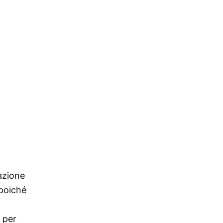
mazione
 poiché
o per