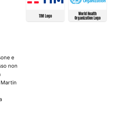
World Health
TIM Logo
Organization Logo
sone e
esso non
n
 Martin
a