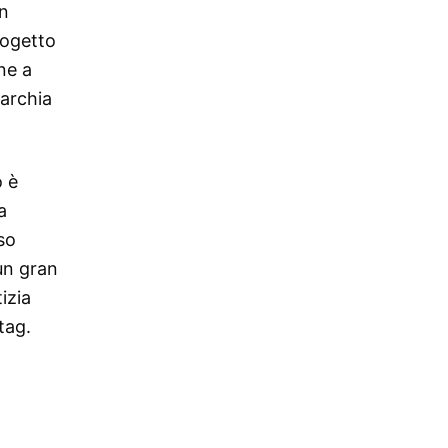
un
rogetto
ne a
rarchia
o è
a
so
 un gran
izia
tag.