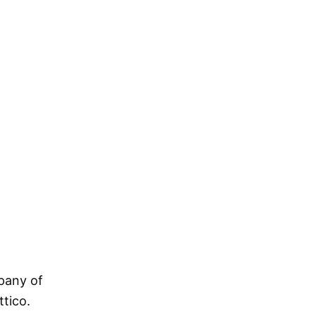
pany of
ttico.