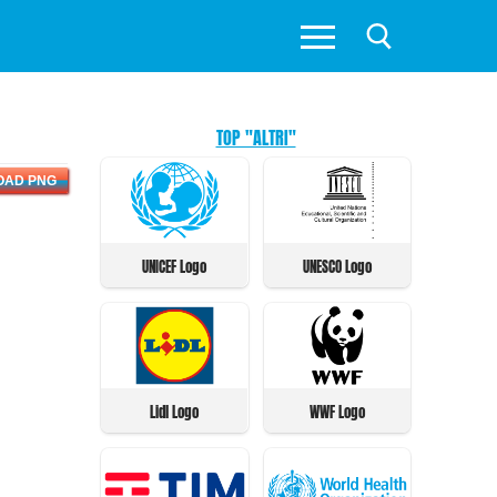
TOP "ALTRI"
OAD PNG
UNICEF Logo
UNESCO Logo
Lidl Logo
WWF Logo