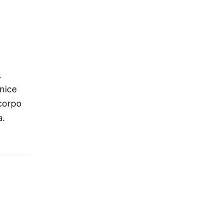
L
rnice
 corpo
a.