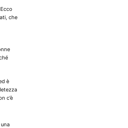
. Ecco
ati, che
bonne
nché
ed è
pletezza
on c’è
 una