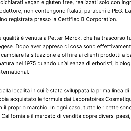
dichiarati vegan e gluten free, realizzati solo con ing
roduttore, non contengono ftalati, parabeni e PEG. L’
ino registrata presso la Certified B Corporation.
ta qualità è venuta a Petter Mørck, che ha trascorso tu
vegese. Dopo aver appreso di cosa sono effettivamente
 cambiare la situazione e offrire ai clienti prodotti a 
natura nel 1975 quando un’alleanza di erboristi, biolog
nternational.
lla località in cui è stata sviluppata la prima linea di
bbia acquistato le formule dai Laboratoires Cosmetiq
 il proprio marchio. In ogni caso, tutte le ricette son
alifornia e il mercato di vendita copre diversi paesi,