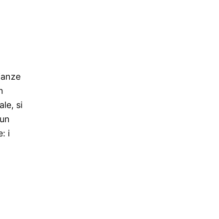
lianze
n
le, si
 un
: i