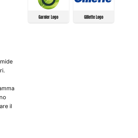
Garnier Logo
Gillette Logo
amide
i.
 gamma
ono
re il