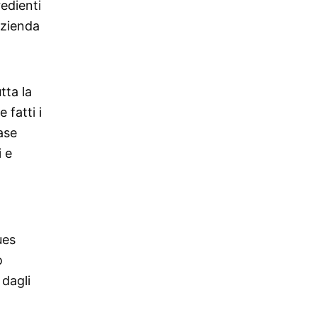
redienti
azienda
tta la
 fatti i
base
i e
ues
o
 dagli