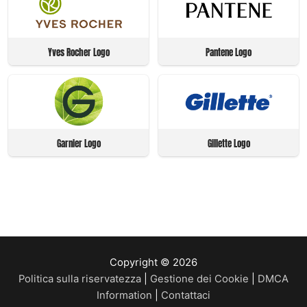
Yves Rocher Logo
Pantene Logo
Garnier Logo
Gillette Logo
Copyright © 2026
Politica sulla riservatezza
|
Gestione dei Cookie
|
DMCA
Information
|
Contattaci